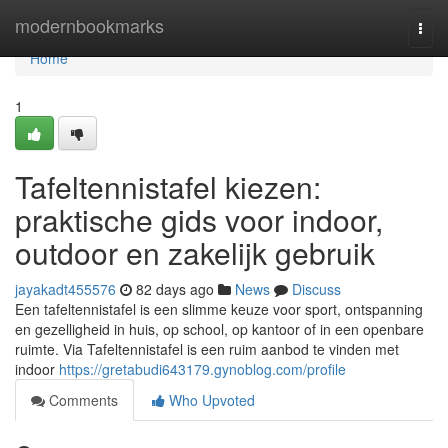
Home
modernbookmarks
Togg
navi
Home
1
Tafeltennistafel kiezen:
praktische gids voor indoor,
outdoor en zakelijk gebruik
jayakadt455576
82 days ago
News
Discuss
Een tafeltennistafel is een slimme keuze voor sport, ontspanning
en gezelligheid in huis, op school, op kantoor of in een openbare
ruimte. Via Tafeltennistafel is een ruim aanbod te vinden met
indoor
https://gretabudi643179.gynoblog.com/profile
Comments
Who Upvoted