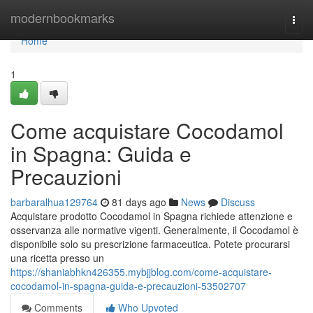
Home
modernbookmarks
Togg
navi
Home
1
Come acquistare Cocodamol
in Spagna: Guida e
Precauzioni
barbaralhua129764
81 days ago
News
Discuss
Acquistare prodotto Cocodamol in Spagna richiede attenzione e
osservanza alle normative vigenti. Generalmente, il Cocodamol è
disponibile solo su prescrizione farmaceutica. Potete procurarsi
una ricetta presso un
https://shaniabhkn426355.mybjjblog.com/come-acquistare-
cocodamol-in-spagna-guida-e-precauzioni-53502707
Comments
Who Upvoted