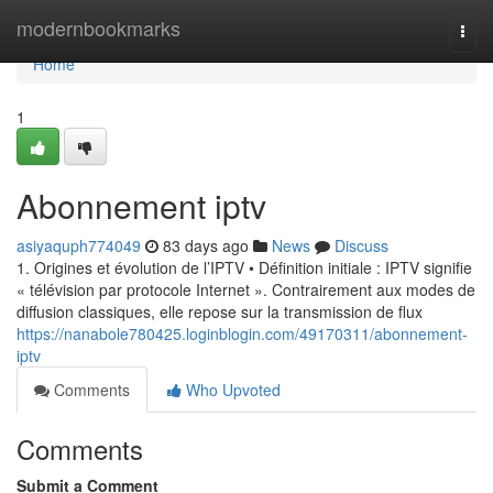
Home
modernbookmarks
Togg
navi
Home
1
Abonnement iptv
asiyaquph774049
83 days ago
News
Discuss
1. Origines et évolution de l’IPTV • Définition initiale : IPTV signifie
« télévision par protocole Internet ». Contrairement aux modes de
diffusion classiques, elle repose sur la transmission de flux
https://nanabole780425.loginblogin.com/49170311/abonnement-
iptv
Comments
Who Upvoted
Comments
Submit a Comment