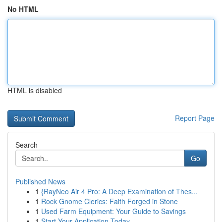
No HTML
HTML is disabled
Report Page
Search
Go
Published News
1
{RayNeo Air 4 Pro: A Deep Examination of Thes...
1
Rock Gnome Clerics: Faith Forged in Stone
1
Used Farm Equipment: Your Guide to Savings
1
Start Your Application Today