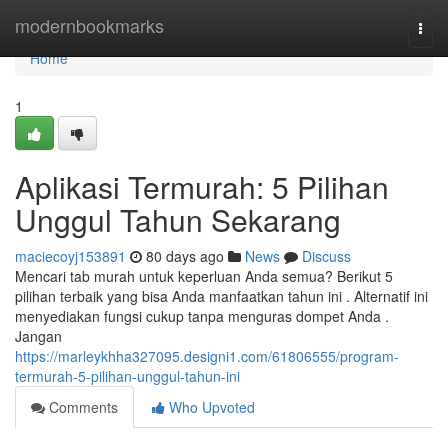
Home
modernbookmarks
Togg
navi
Home
1
Aplikasi Termurah: 5 Pilihan
Unggul Tahun Sekarang
maciecoyj153891
80 days ago
News
Discuss
Mencari tab murah untuk keperluan Anda semua? Berikut 5
pilihan terbaik yang bisa Anda manfaatkan tahun ini . Alternatif ini
menyediakan fungsi cukup tanpa menguras dompet Anda .
Jangan
https://marleykhha327095.designi1.com/61806555/program-
termurah-5-pilihan-unggul-tahun-ini
Comments
Who Upvoted