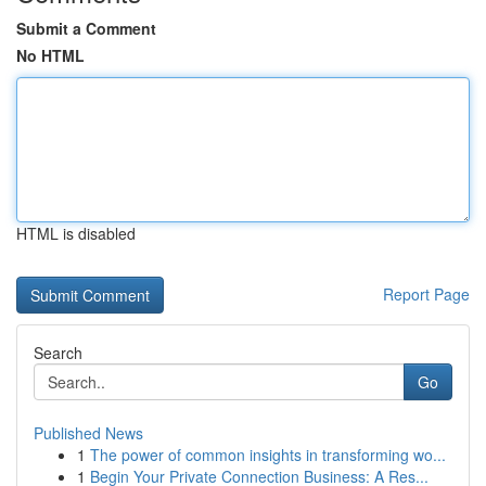
Submit a Comment
No HTML
HTML is disabled
Report Page
Search
Go
Published News
1
The power of common insights in transforming wo...
1
Begin Your Private Connection Business: A Res...