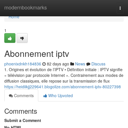
Home
modernbookmarks
Togg
navi
Home
1
Abonnement iptv
phoenixdnkh184836
82 days ago
News
Discuss
1. Origines et évolution de l’IPTV • Définition initiale : IPTV signifie
« télévision par protocole Internet ». Contrairement aux modes de
diffusion classiques, elle repose sur la transmission de flux
https://heidiikjj229641.blogolize.com/abonnement-iptv-80227398
Comments
Who Upvoted
Comments
Submit a Comment
No HTML