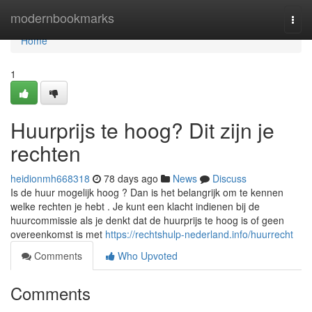
Home
modernbookmarks
Togg
navi
Home
1
Huurprijs te hoog? Dit zijn je
rechten
heidionmh668318
78 days ago
News
Discuss
Is de huur mogelijk hoog ? Dan is het belangrijk om te kennen
welke rechten je hebt . Je kunt een klacht indienen bij de
huurcommissie als je denkt dat de huurprijs te hoog is of geen
overeenkomst is met
https://rechtshulp-nederland.info/huurrecht
Comments
Who Upvoted
Comments