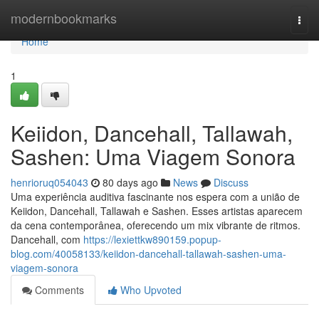
Home
modernbookmarks
Togg
navi
Home
1
Keiidon, Dancehall, Tallawah,
Sashen: Uma Viagem Sonora
henrioruq054043
80 days ago
News
Discuss
Uma experiência auditiva fascinante nos espera com a união de
Keiidon, Dancehall, Tallawah e Sashen. Esses artistas aparecem
da cena contemporânea, oferecendo um mix vibrante de ritmos.
Dancehall, com
https://lexiettkw890159.popup-
blog.com/40058133/keiidon-dancehall-tallawah-sashen-uma-
viagem-sonora
Comments
Who Upvoted