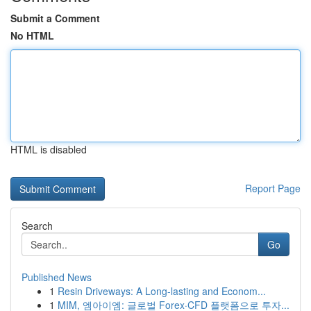
Submit a Comment
No HTML
HTML is disabled
Report Page
Search
Go
Published News
1
Resin Driveways: A Long-lasting and Econom...
1
MIM, 엠아이엠: 글로벌 Forex·CFD 플랫폼으로 투자...