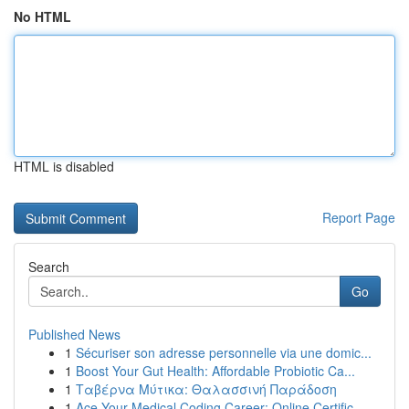
No HTML
HTML is disabled
Report Page
Search
Go
Published News
1
Sécuriser son adresse personnelle via une domic...
1
Boost Your Gut Health: Affordable Probiotic Ca...
1
Ταβέρνα Μύτικα: Θαλασσινή Παράδοση
1
Ace Your Medical Coding Career: Online Certific...