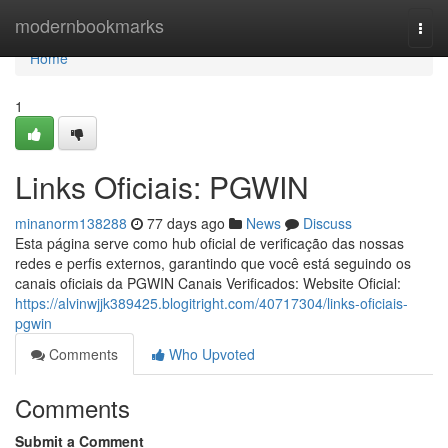
Home
modernbookmarks
Togg
navi
Home
1
Links Oficiais: PGWIN
minanorm138288
77 days ago
News
Discuss
Esta página serve como hub oficial de verificação das nossas
redes e perfis externos, garantindo que você está seguindo os
canais oficiais da PGWIN Canais Verificados: Website Oficial:
https://alvinwjjk389425.blogitright.com/40717304/links-oficiais-
pgwin
Comments
Who Upvoted
Comments
Submit a Comment