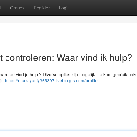
t
Groups
Register
Login
 controleren: Waar vind ik hulp?
armee vind je hulp ? Diverse opties zijn mogelijk. Je kunt gebruikmake
ijn
https://murrayuuiy365397.livebloggs.com/profile