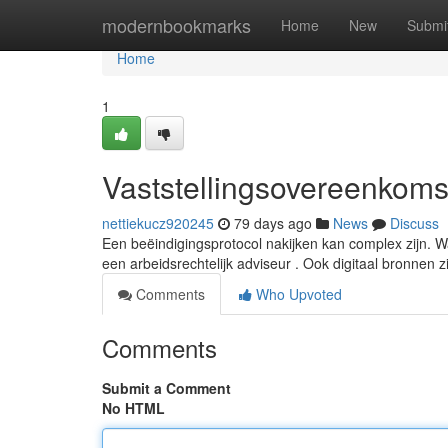
Home
modernbookmarks
Home
New
Submi
Home
1
Vaststellingsovereenkomst
nettiekucz920245
79 days ago
News
Discuss
Een beëindigingsprotocol nakijken kan complex zijn. Wa
een arbeidsrechtelijk adviseur . Ook digitaal bronnen z
Comments
Who Upvoted
Comments
Submit a Comment
No HTML