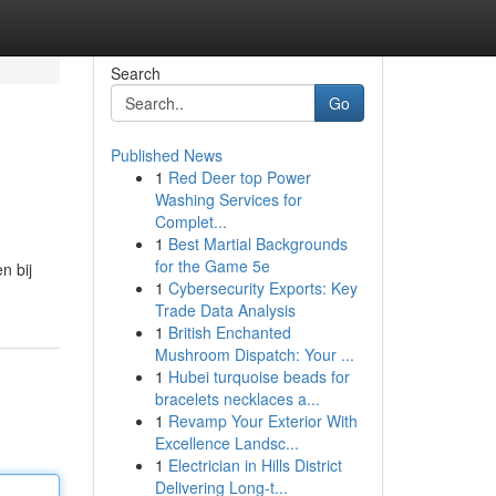
Search
Go
Published News
1
Red Deer top Power
Washing Services for
Complet...
1
Best Martial Backgrounds
for the Game 5e
n bij
1
Cybersecurity Exports: Key
Trade Data Analysis
1
British Enchanted
Mushroom Dispatch: Your ...
1
Hubei turquoise beads for
bracelets necklaces a...
1
Revamp Your Exterior With
Excellence Landsc...
1
Electrician in Hills District
Delivering Long-t...