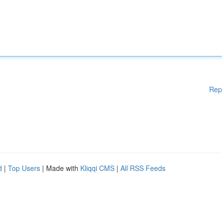
Rep
d
|
Top Users
| Made with
Kliqqi CMS
|
All RSS Feeds