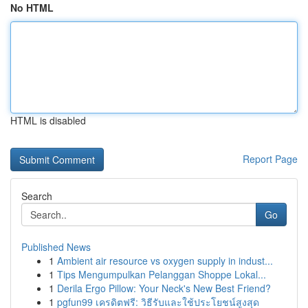
No HTML
HTML is disabled
Report Page
Search
Go
Published News
1
Ambient air resource vs oxygen supply in indust...
1
Tips Mengumpulkan Pelanggan Shoppe Lokal...
1
Derila Ergo Pillow: Your Neck's New Best Friend?
1
pgfun99 เครดิตฟรี: วิธีรับและใช้ประโยชน์สูงสุด