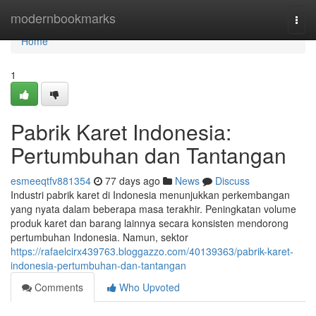
Home
modernbookmarks
Togg
navi
Home
1
Pabrik Karet Indonesia:
Pertumbuhan dan Tantangan
esmeeqtfv881354
77 days ago
News
Discuss
Industri pabrik karet di Indonesia menunjukkan perkembangan
yang nyata dalam beberapa masa terakhir. Peningkatan volume
produk karet dan barang lainnya secara konsisten mendorong
pertumbuhan Indonesia. Namun, sektor
https://rafaelcirx439763.bloggazzo.com/40139363/pabrik-karet-
indonesia-pertumbuhan-dan-tantangan
Comments
Who Upvoted