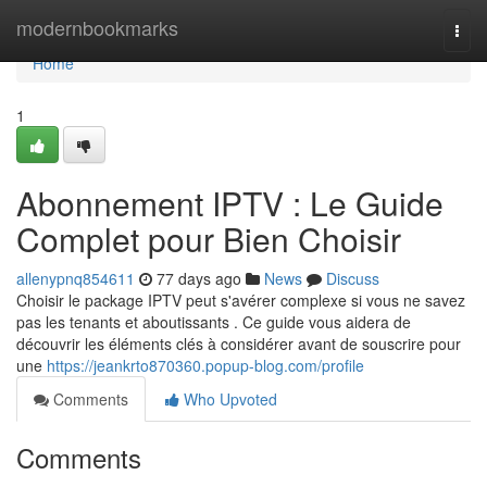
Home
modernbookmarks
Togg
navi
Home
1
Abonnement IPTV : Le Guide
Complet pour Bien Choisir
allenypnq854611
77 days ago
News
Discuss
Choisir le package IPTV peut s'avérer complexe si vous ne savez
pas les tenants et aboutissants . Ce guide vous aidera de
découvrir les éléments clés à considérer avant de souscrire pour
une
https://jeankrto870360.popup-blog.com/profile
Comments
Who Upvoted
Comments