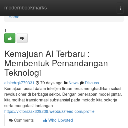
Home
modernbookmarks
Togg
navi
Home
1
Kemajuan AI Terbaru :
Membentuk Pemandangan
Teknologi
albiedrqk779331
79 days ago
News
Discuss
Kemajuan pesat dalam intelijen tiruan terus menghadirkan solusi
revolusioner di berbagai sektor. Dengan penerapan model pintar,
kita melihat transformasi substansial pada metode kita bekerja
serta mengatasi tantangan
https://victorszax329239.webbuzzfeed.com/profile
Comments
Who Upvoted