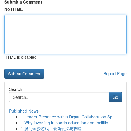
Submit a Comment
No HTML
HTML is disabled
Report Page
Search
Go
Published News
1
Leader Presence within Digital Collaboration Sp...
1
Why investing in sports education and facilitie...
1
澳门金沙游戏：最新玩法与攻略