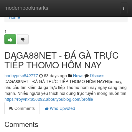
Home
modernbookmarks
Togg
navi
Home
1
DAGA88NET - ĐÁ GÀ TRỰC
TIẾP THOMO HÔM NAY
harleyprkc842777
63 days ago
News
Discuss
DAGA88NET - ĐÁ GÀ TRỰC TIẾP THOMO HÔM NAYHiện nay,
nhu cầu tìm kiếm đá gà trực tiếp Thomo hôm nay ngày càng tăng
mạnh. Nhiều người yêu thích nội dung trực tuyến mong muốn tìm
https://royvnxt650292.aboutyoublog.com/profile
Comments
Who Upvoted
Comments