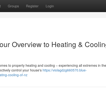
t
Groups
Register
Login
our Overview to Heating & Coolin
comes to property heating and cooling – experiencing all extremes in th
ectively control your house's
https://violagdzg660570.blue-
ting-cooling-of-nz