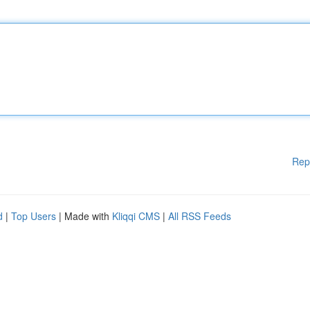
Rep
d
|
Top Users
| Made with
Kliqqi CMS
|
All RSS Feeds