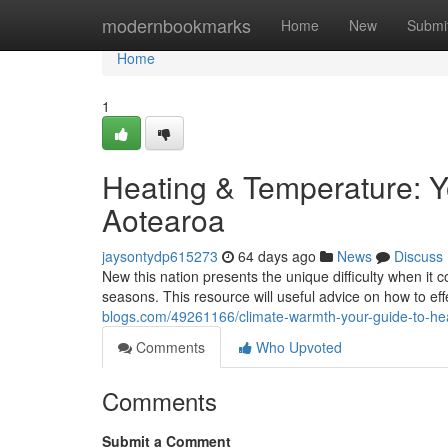
Home
modernbookmarks
Home
New
Submi
Home
1
Heating & Temperature: Y
Aotearoa
jaysontydp615273
64 days ago
News
Discuss
New this nation presents the unique difficulty when it 
seasons. This resource will useful advice on how to eff
blogs.com/49261166/climate-warmth-your-guide-to-hea
Comments
Who Upvoted
Comments
Submit a Comment