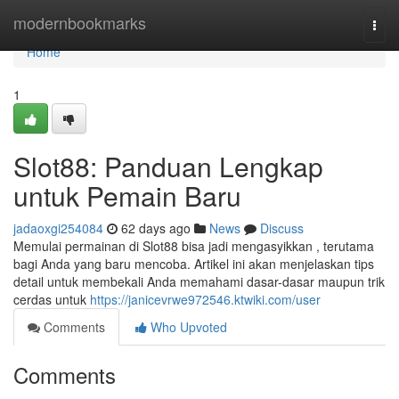
Home
modernbookmarks
Togg
navi
Home
1
Slot88: Panduan Lengkap
untuk Pemain Baru
jadaoxgi254084
62 days ago
News
Discuss
Memulai permainan di Slot88 bisa jadi mengasyikkan , terutama
bagi Anda yang baru mencoba. Artikel ini akan menjelaskan tips
detail untuk membekali Anda memahami dasar-dasar maupun trik
cerdas untuk
https://janicevrwe972546.ktwiki.com/user
Comments
Who Upvoted
Comments