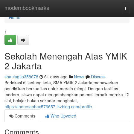
Home
modernbookmarks
Togg
navi
Home
1
Sekolah Menengah Atas YMIK
2 Jakarta
shaniagflo358678
61 days ago
News
Discuss
Berlokasi di jantung kota, SMA YMIK 2 Jakarta menawarkan
pendidikan berkualitas untuk meraih mimpi. Dengan fasilitas
modern, siswa dapat mengembangkan potensi terbaik mereka. Di
sini, belajar bukan sekadar menghafal,
https://theresaphax576657.tkzblog.com/profile
Comments
Who Upvoted
Comments