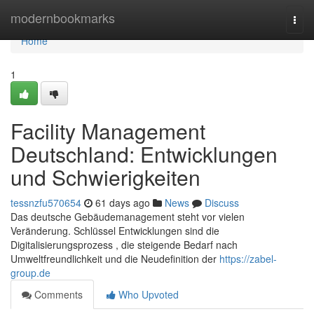
Home
modernbookmarks
Togg
navi
Home
1
Facility Management
Deutschland: Entwicklungen
und Schwierigkeiten
tessnzfu570654
61 days ago
News
Discuss
Das deutsche Gebäudemanagement steht vor vielen
Veränderung. Schlüssel Entwicklungen sind die
Digitalisierungsprozess , die steigende Bedarf nach
Umweltfreundlichkeit und die Neudefinition der
https://zabel-
group.de
Comments
Who Upvoted