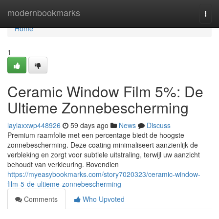
Home
modernbookmarks
Togg
navi
Home
1
Ceramic Window Film 5%: De
Ultieme Zonnebescherming
laylaxxwp448926
59 days ago
News
Discuss
Premium raamfolie met een percentage biedt de hoogste
zonnebescherming. Deze coating minimaliseert aanzienlijk de
verbleking en zorgt voor subtiele uitstraling, terwijl uw aanzicht
behoudt van verkleuring. Bovendien
https://myeasybookmarks.com/story7020323/ceramic-window-
film-5-de-ultieme-zonnebescherming
Comments
Who Upvoted