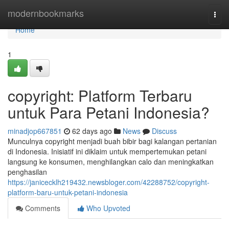
Home
modernbookmarks
Togg
navi
Home
1
copyright: Platform Terbaru
untuk Para Petani Indonesia?
minadjop667851
62 days ago
News
Discuss
Munculnya copyright menjadi buah bibir bagi kalangan pertanian
di Indonesia. Inisiatif ini diklaim untuk mempertemukan petani
langsung ke konsumen, menghilangkan calo dan meningkatkan
penghasilan
https://janicecklh219432.newsbloger.com/42288752/copyright-
platform-baru-untuk-petani-indonesia
Comments
Who Upvoted