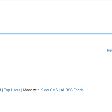
Rep
d
|
Top Users
| Made with
Kliqqi CMS
|
All RSS Feeds