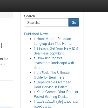
Search
Go
Published News
1
Hotel Murah: Panduan
l
Lengkap dan Tips Hemat
1
99exch: Get Your New ID &
Seamless copyright
1
Browsing today's
en los
investment landscape with
ma-en-
deta...
1
ufa7bet: The Ultimate
Guide for Beginners
1
Dependable Overhead
Door Service in Baltim...
1
Yono Games: Your Premier
Pocket Gaming Dest...
1
إعادة تجديد إجازة البلديّة: دليلك
شامل لخطوا...