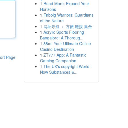
1
Read More: Expand Your
Horizons
1
Firbolg Warriors: Guardians
of the Nature
1
网址导航 ： 方便 链接 集合
1
Acrylic Sports Flooring
Bangalore: A Thoroug...
1
88m: Your Ultimate Online
Casino Destination
1
ZT777 App: A Fantastic
ort Page
Gaming Companion
1
The UK's copyright World :
Now Substances &...