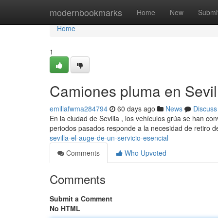
Home
modernbookmarks
Home
New
Submi
Home
1
Camiones pluma en Sevill
emiliafwma284794
60 days ago
News
Discuss
En la ciudad de Sevilla , los vehículos grúa se han co
periodos pasados responde a la necesidad de retiro d
sevilla-el-auge-de-un-servicio-esencial
Comments
Who Upvoted
Comments
Submit a Comment
No HTML