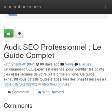
Home
modernbookmarks
Togg
navi
Home
1
Audit SEO Professionnel : Le
Guide Complet
kathrynzmio019941
60 days ago
News
Discuss
Un diagnostic SEO expert est essentiel pour identifier les points
clés et les lacunes de votre plateforme en ligne. Ce guide
exhaustif vous détaille toutes étapes, lors des phases initiales à l'
https://lilyrukz182902.wikifrontier.com/user
Comments
Who Upvoted
Comments