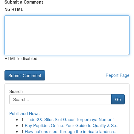
Submit a Comment
No HTML
HTML is disabled
Report Page
Search
Go
Published News
1
Tinder88: Situs Slot Gacor Terpercaya Nomor 1
1
Buy Peptides Online: Your Guide to Quality & Se...
1
How nations steer through the intricate landsca...