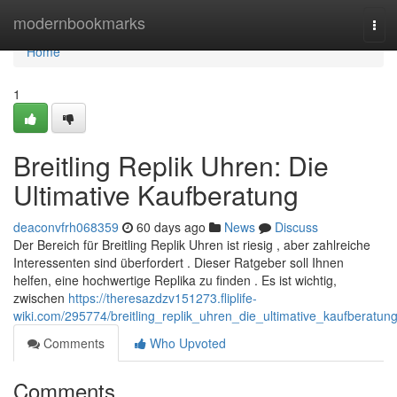
Home
modernbookmarks
Tog
navi
Home
1
Breitling Replik Uhren: Die
Ultimative Kaufberatung
deaconvfrh068359
60 days ago
News
Discuss
Der Bereich für Breitling Replik Uhren ist riesig , aber zahlreiche
Interessenten sind überfordert . Dieser Ratgeber soll Ihnen
helfen, eine hochwertige Replika zu finden . Es ist wichtig,
zwischen
https://theresazdzv151273.fliplife-
wiki.com/295774/breitling_replik_uhren_die_ultimative_kaufberatun
Comments
Who Upvoted
Comments