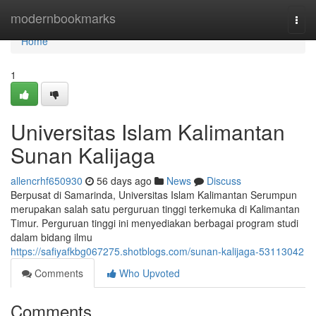
Home
modernbookmarks
Togg
navi
Home
1
Universitas Islam Kalimantan
Sunan Kalijaga
allencrhf650930
56 days ago
News
Discuss
Berpusat di Samarinda, Universitas Islam Kalimantan Serumpun
merupakan salah satu perguruan tinggi terkemuka di Kalimantan
Timur. Perguruan tinggi ini menyediakan berbagai program studi
dalam bidang ilmu
https://safiyafkbg067275.shotblogs.com/sunan-kalijaga-53113042
Comments
Who Upvoted
Comments