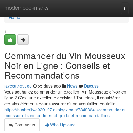
Home
modernbookmarks
Togg
navi
Home
1
Commander du Vin Mousseux
Noir en Ligne : Conseils et
Recommandations
jaycxut459783
55 days ago
News
Discuss
Vous souhaitez commander un excellent Vin Mousseux d’Noir en
ligne ? C'est une excellente décision ! Toutefois , il considérer
certains éléments pour s'assurer d'une acquisition bouteille .
https://bushrajfwa939127.ezblogz.com/73493241/commander-du-
mousseux-blanc-en-internet-guide-et-recommandations
Comments
Who Upvoted