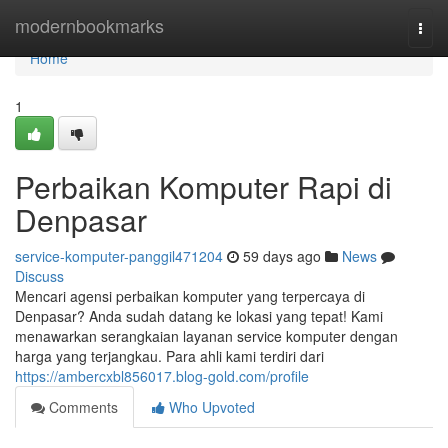
Home
modernbookmarks
Togg
navi
Home
1
Perbaikan Komputer Rapi di
Denpasar
service-komputer-panggil471204
59 days ago
News
Discuss
Mencari agensi perbaikan komputer yang terpercaya di
Denpasar? Anda sudah datang ke lokasi yang tepat! Kami
menawarkan serangkaian layanan service komputer dengan
harga yang terjangkau. Para ahli kami terdiri dari
https://ambercxbl856017.blog-gold.com/profile
Comments
Who Upvoted