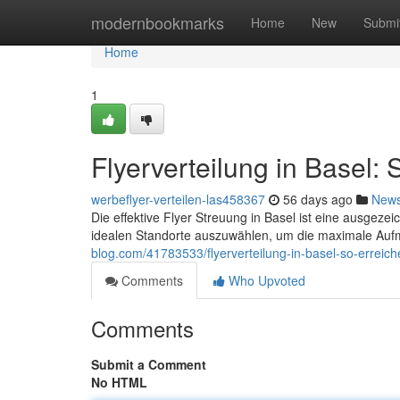
Home
modernbookmarks
Home
New
Submi
Home
1
Flyerverteilung in Basel: 
werbeflyer-verteilen-las458367
56 days ago
New
Die effektive Flyer Streuung in Basel ist eine ausgezeic
idealen Standorte auszuwählen, um die maximale Auf
blog.com/41783533/flyerverteilung-in-basel-so-erreich
Comments
Who Upvoted
Comments
Submit a Comment
No HTML