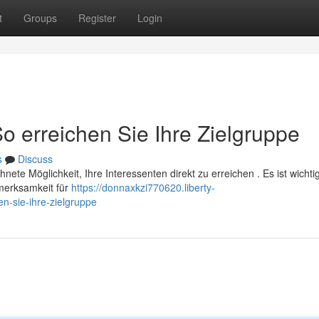
t
Groups
Register
Login
So erreichen Sie Ihre Zielgruppe
s
Discuss
hnete Möglichkeit, Ihre Interessenten direkt zu erreichen . Es ist wichtig
merksamkeit für
https://donnaxkzi770620.liberty-
en-sie-ihre-zielgruppe