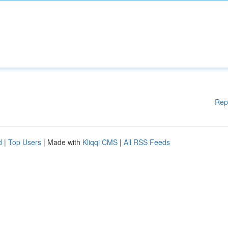
Rep
d
|
Top Users
| Made with
Kliqqi CMS
|
All RSS Feeds