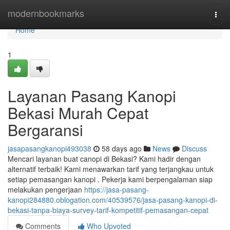
Home
modernbookmarks
Togg
navi
Home
1
Layanan Pasang Kanopi
Bekasi Murah Cepat
Bergaransi
jasapasangkanopi493038
58 days ago
News
Discuss
Mencari layanan buat canopi di Bekasi? Kami hadir dengan
alternatif terbaik! Kami menawarkan tarif yang terjangkau untuk
setiap pemasangan kanopi . Pekerja kami berpengalaman siap
melakukan pengerjaan
https://jasa-pasang-
kanopi284880.oblogation.com/40539576/jasa-pasang-kanopi-di-
bekasi-tanpa-biaya-survey-tarif-kompetitif-pemasangan-cepat
Comments
Who Upvoted