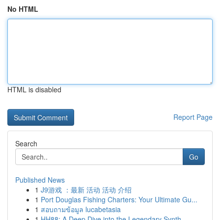
No HTML
HTML is disabled
Report Page
Search
Go
Published News
1
J9游戏 ：最新 活动 活动 介绍
1
Port Douglas Fishing Charters: Your Ultimate Gu...
1
สอบถามข้อมูล lucabetasia
1
HH88: A Deep Dive into the Legendary Synth