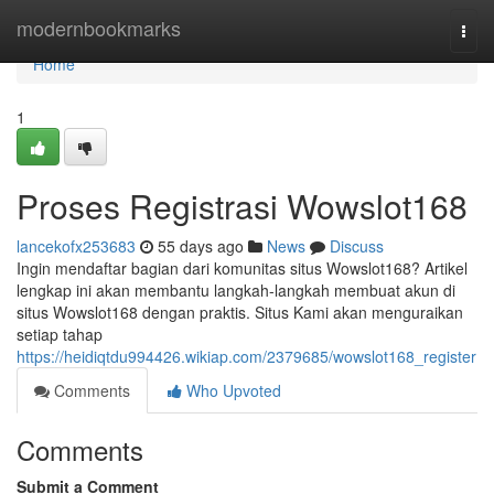
Home
modernbookmarks
Togg
navi
Home
1
Proses Registrasi Wowslot168
lancekofx253683
55 days ago
News
Discuss
Ingin mendaftar bagian dari komunitas situs Wowslot168? Artikel
lengkap ini akan membantu langkah-langkah membuat akun di
situs Wowslot168 dengan praktis. Situs Kami akan menguraikan
setiap tahap
https://heidiqtdu994426.wikiap.com/2379685/wowslot168_register
Comments
Who Upvoted
Comments
Submit a Comment