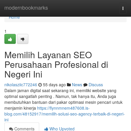
Home
modernbookmarks
Togg
navi
Home
1
Memilih Layanan SEO
Perusahaan Profesional di
Negeri Ini
nikolasziic772246
55 days ago
News
Discuss
Dalam jaman digital saat sekarang ini, memiliki website yang
optimal sangatlah penting . Namun, tak hanya itu, Anda juga
membutuhkan bantuan dari pakar optimasi mesin pencari untuk
menjamin kinerja
https://flynnmnem487608.is-
blog.com/48152917/memilih-solusi-seo-agency-terbaik-di-negeri-
ini
Comments
Who Upvoted