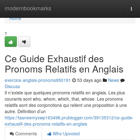
Home
modernbookmarks
Togg
navi
Home
1
Ce Guide Exhaustif des
Pronoms Relatifs en Anglais
exercice-anglais-pronoms950191
53 days ago
News
Discuss
Il n’existe que quelques pronoms relatifs en anglais. Les plus
courants sont who, whom, which, that, whose. Les pronoms
relatifs sont des conjonctions qui relient une proposition à une
autre. Définition d’un
https://tasneemyxwp163498.prublogger.com/39135312/ce-guide-
exhaustif-des-pronoms-relatifs-en-anglais
Comments
Who Upvoted