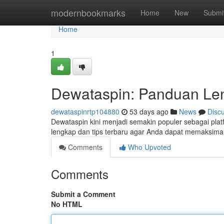
Home
modernbookmarks
Home
New
Submi
Home
1
Dewataspin: Panduan Len
dewataspinrtp104880
53 days ago
News
Disc
Dewataspin kini menjadi semakin populer sebagai pla
lengkap dan tips terbaru agar Anda dapat memaksimalk
Comments
Who Upvoted
Comments
Submit a Comment
No HTML