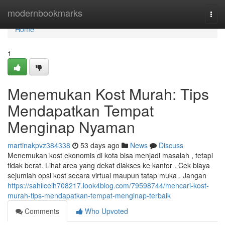
Home
modernbookmarks
Togg
navi
Home
1
Menemukan Kost Murah: Tips
Mendapatkan Tempat
Menginap Nyaman
martinakpvz384338
53 days ago
News
Discuss
Menemukan kost ekonomis di kota bisa menjadi masalah , tetapi
tidak berat. Lihat area yang dekat diakses ke kantor . Cek biaya
sejumlah opsi kost secara virtual maupun tatap muka . Jangan
https://sahilceih708217.look4blog.com/79598744/mencari-kost-
murah-tips-mendapatkan-tempat-menginap-terbaik
Comments
Who Upvoted