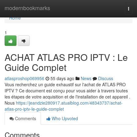
Home
modernbookmarks
Togg
navi
Home
1
ACHAT ATLAS PRO IPTV : Le
Guide Complet
atlasproshop069956
55 days ago
News
Discuss
Vous recherchez un guide exhaustif sur l'achat de ATLAS PRO
IPTV ? Ce document est conçu pour vous aider à travers toutes
les étapes de votre acquisition et de l'installation de cet appareil .
Nous
https://jeandzie280917.atualblog.com/48343737/achat-
atlas-pro-iptv-le-guide-complet
Comments
Who Upvoted
Comments