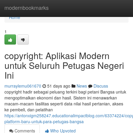
Home
modernbookmarks
Home
1
copyright: Aplikasi Modern
untuk Seluruh Petugas Negeri
Ini
murraylemu061670
51 days ago
News
Discuss
copyright hadir sebagai peluang terkini bagi petani Bangsa untuk
mengoptimalkan ekonomi dan hasil. Sistem ini menawarkan
macam-macam fasilitas seperti data nilai hasil pertanian, akses
ke pembeli, dan pelatihan
https://antonxigm258247.educationalimpactblog.com/63374224/copy
platform-baru-untuk-para-petugas-bangsa
Comments
Who Upvoted