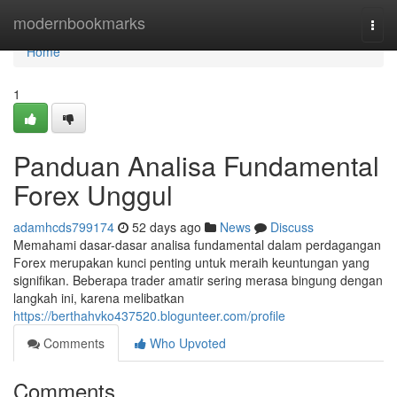
Home
modernbookmarks
Togg
navi
Home
1
Panduan Analisa Fundamental
Forex Unggul
adamhcds799174
52 days ago
News
Discuss
Memahami dasar-dasar analisa fundamental dalam perdagangan
Forex merupakan kunci penting untuk meraih keuntungan yang
signifikan. Beberapa trader amatir sering merasa bingung dengan
langkah ini, karena melibatkan
https://berthahvko437520.blogunteer.com/profile
Comments
Who Upvoted
Comments