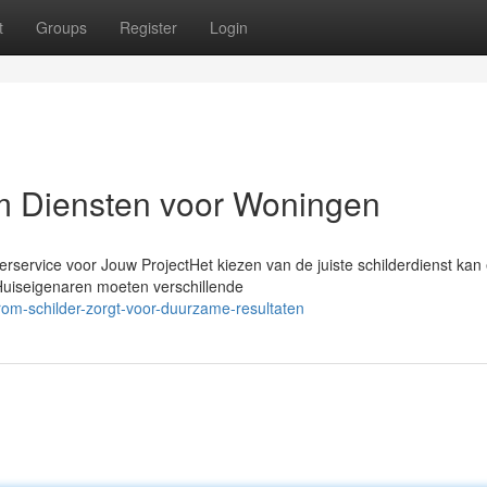
t
Groups
Register
Login
m Diensten voor Woningen
erservice voor Jouw ProjectHet kiezen van de juiste schilderdienst kan
 Huiseigenaren moeten verschillende
om-schilder-zorgt-voor-duurzame-resultaten