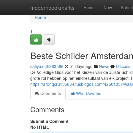
Home
modernbookmarks
Home
New
Submi
Home
1
Beste Schilder Amsterda
safiyaxuth383566
51 days ago
News
Discuss
De Volledige Gids voor het Kiezen van de Juiste Schild
grote rol hebben op het eindresultaat van elk project.
https://aronqcru135634.tusblogos.com/42501057/waar
Comments
Who Upvoted
Comments
Submit a Comment
No HTML