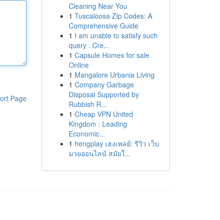
Cleaning Near You
1
Tuscaloosa Zip Codes: A
Comprehensive Guide
1
I am unable to satisfy such
query . Cre...
1
Capsule Homes for sale
Online
1
Mangalore Urbania Living
1
Company Garbage
Disposal Supported by
ort Page
Rubbish R...
1
Cheap VPN United
Kingdom : Leading
Economic...
1
hengplay เฮงเพลย์: รีวิว เว็บ
มวยออนไลน์ สมัยใ...