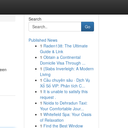
Search
Go
Published News
1
Raden138: The Ultimate
Guide & Link
1
Obtain a Continental
Domicile Visa Through ...
1
{Slabs Inverleigh: A Modern
 een
Living
1
Cầu chuyên sâu · Dịch Vụ
Xổ Số VIP: Phân tích C...
1
It is unable to satisfy this
request .
1
Noida to Dehradun Taxi:
Your Comfortable Jour...
1
Whitefield Spa: Your Oasis
of Relaxation
1
Find the Best Window