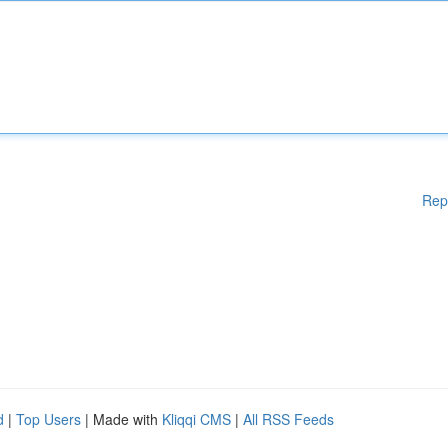
Rep
d
|
Top Users
| Made with
Kliqqi CMS
|
All RSS Feeds