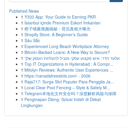
Published News
1
Y333 App: Your Guide to Earning PKR
1
İstanbul içinde Premium Eskort İmkanları
1
橙子喵酱视频揭秘：背后真相大曝光
1
Shopify Store: A Beginner's Guide
1
Sâu Sắc
1
Experienced Long Beach Workplace Attorney
1
Bitcoin-Backed Loans: A New Way to Secure?
1
אלעד הדר: איש מקצוע עסקי מוביל להצלחת העסק שלך
1
Top IT Organizations in Hyderabad : A Compr...
1
Mitolyn Reviews: Authentic User Experiences ...
1
https://canadafreeslots.com/ - 2026
1
Raja717: Surga Slot Populer Para Penggila Ja...
1
Local Clear Pool Fencing – Style & Safety M...
1
Telegram本地化文件安全吗？深度解析风险与保障
1
Penginapan Dieng: Solusi Indah di Dekat
Lingkungan