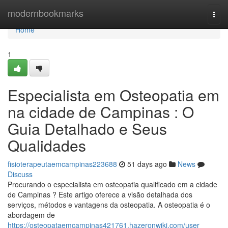
Home
modernbookmarks
Togg
navi
Home
1
Especialista em Osteopatia em
na cidade de Campinas : O
Guia Detalhado e Seus
Qualidades
fisioterapeutaemcampinas223688
51 days ago
News
Discuss
Procurando o especialista em osteopatia qualificado em a cidade
de Campinas ? Este artigo oferece a visão detalhada dos
serviços, métodos e vantagens da osteopatia. A osteopatia é o
abordagem de
https://osteopataemcampinas421761.hazeronwiki.com/user