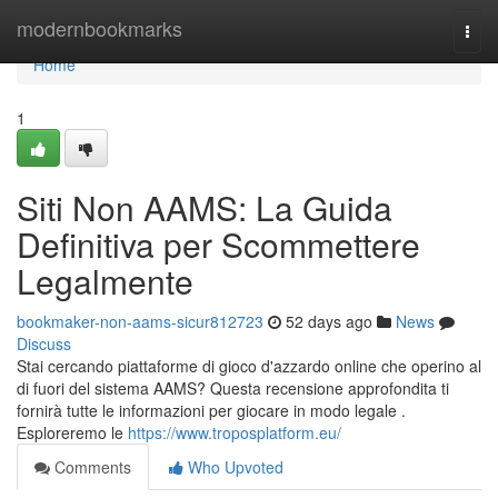
Home
modernbookmarks
Togg
navi
Home
1
Siti Non AAMS: La Guida
Definitiva per Scommettere
Legalmente
bookmaker-non-aams-sicur812723
52 days ago
News
Discuss
Stai cercando piattaforme di gioco d'azzardo online che operino al
di fuori del sistema AAMS? Questa recensione approfondita ti
fornirà tutte le informazioni per giocare in modo legale .
Esploreremo le
https://www.troposplatform.eu/
Comments
Who Upvoted