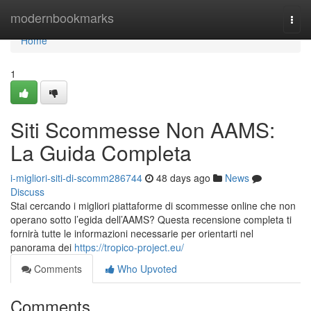
Home
modernbookmarks
Togg
navi
Home
1
Siti Scommesse Non AAMS:
La Guida Completa
i-migliori-siti-di-scomm286744
48 days ago
News
Discuss
Stai cercando i migliori piattaforme di scommesse online che non
operano sotto l’egida dell’AAMS? Questa recensione completa ti
fornirà tutte le informazioni necessarie per orientarti nel
panorama dei
https://tropico-project.eu/
Comments
Who Upvoted
Comments