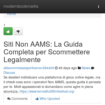
Home
modernbookmarks
Togg
navi
Home
1
Siti Non AAMS: La Guida
Completa per Scommettere
Legalmente
sitiscommessesportivenon384409
49 days ago
News
Discuss
Se desideri individuare una piattaforma di gioco online legale, ma
ti chiedi cosa sono i operatori Non AAMS, questa guida è pensata
per te. Molti appassionati si domandano come agire in piena
sicurezza,
https://www.terradituttifilmfestival.org/
Comments
Who Upvoted