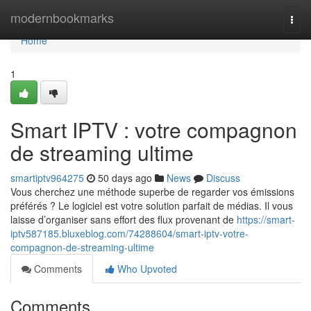
Home
modernbookmarks
Togg
navi
Home
1
Smart IPTV : votre compagnon
de streaming ultime
smartiptv964275
50 days ago
News
Discuss
Vous cherchez une méthode superbe de regarder vos émissions
préférés ? Le logiciel est votre solution parfait de médias. Il vous
laisse d’organiser sans effort des flux provenant de
https://smart-
iptv587185.bluxeblog.com/74288604/smart-iptv-votre-
compagnon-de-streaming-ultime
Comments
Who Upvoted
Comments