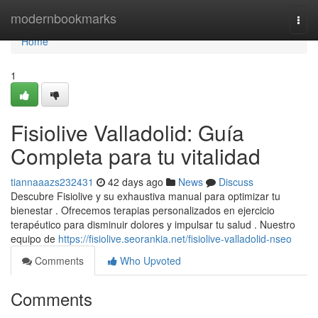
Home
modernbookmarks
Togg
navi
Home
1
Fisiolive Valladolid: Guía
Completa para tu vitalidad
tiannaaazs232431
42 days ago
News
Discuss
Descubre Fisiolive y su exhaustiva manual para optimizar tu
bienestar . Ofrecemos terapias personalizados en ejercicio
terapéutico para disminuir dolores y impulsar tu salud . Nuestro
equipo de
https://fisiolive.seorankia.net/fisiolive-valladolid-nseo
Comments
Who Upvoted
Comments