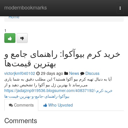
Home
modernbookmarks
Togg
navi
Home
1
خرید کرم بیوآکوا: راهنمای جامع و
بهترین قیمت‌ها
victorjkmf040102
29 days ago
News
Discuss
آیا به دنبال تهیه کرم بیو آکوا هستید؟ این مطلب دقیق به شما یاری
می‌رساند تا بهترین ژل بیو آکوا را تشخیص دهید و از
https://jadajznp919536.blogsumer.com/40837192/خرید-کرم-
بیوآکوا-راهنمای-جامع-و-بهترین-قیمت-ها
Comments
Who Upvoted
Comments