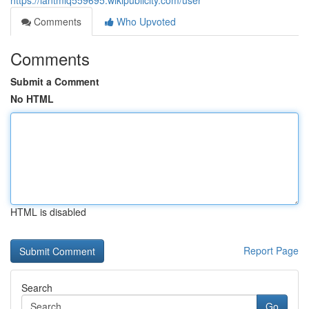
https://iantmlq559695.wikipublicity.com/user
Comments
Who Upvoted
Comments
Submit a Comment
No HTML
HTML is disabled
Report Page
Search
Go