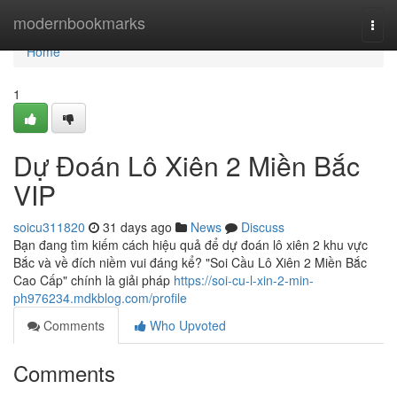
Home
modernbookmarks
Togg
navi
Home
1
Dự Đoán Lô Xiên 2 Miền Bắc
VIP
soicu311820
31 days ago
News
Discuss
Bạn đang tìm kiếm cách hiệu quả để dự đoán lô xiên 2 khu vực
Bắc và về đích niềm vui đáng kể? "Soi Cầu Lô Xiên 2 Miền Bắc
Cao Cấp" chính là giải pháp
https://soi-cu-l-xin-2-min-
ph976234.mdkblog.com/profile
Comments
Who Upvoted
Comments